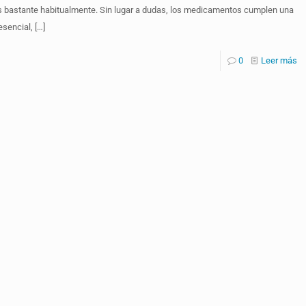
s bastante habitualmente. Sin lugar a dudas, los medicamentos cumplen una
esencial,
[…]
0
Leer más