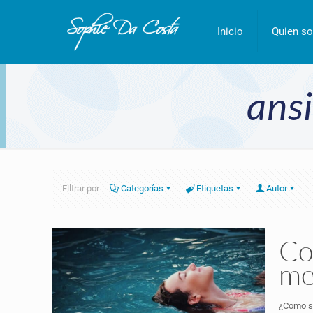
Inicio
Quien so
ans
Filtrar por
Categorías
Etiquetas
Autor
Co
me
¿Como su