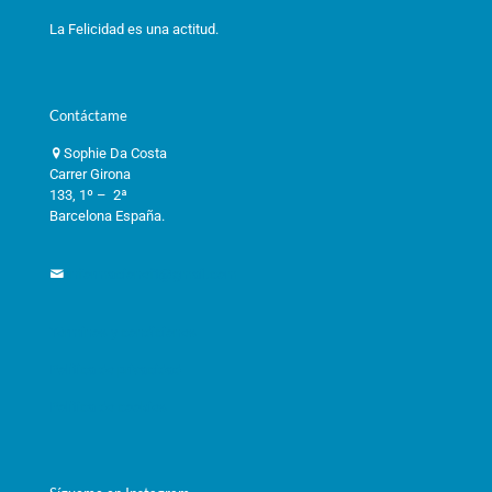
La Felicidad es una actitud.
Contáctame
Sophie Da Costa
Carrer Girona
133, 1º – 2ª
Barcelona España.
informacioneft@gmail.com
Términos y condiciones
Política de privacidad
Política de cookies