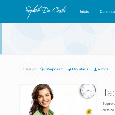
Inicio
Quien so
Filtrar por
Categorías
Etiquetas
Autor
Ta
Seguro q
dieta no