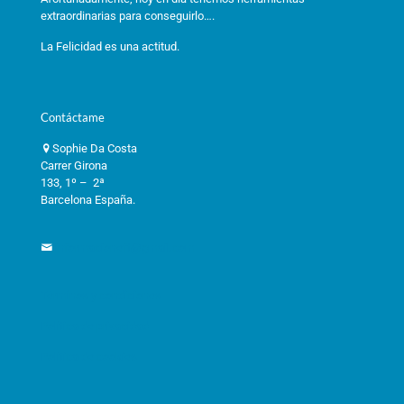
extraordinarias para conseguirlo….
La Felicidad es una actitud.
Contáctame
Sophie Da Costa
Carrer Girona
133, 1º – 2ª
Barcelona España.
informacioneft@gmail.com
Términos y condiciones
Política de privacidad
Política de cookies