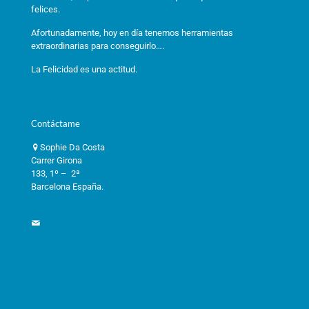
felices.
Afortunadamente, hoy en día tenemos herramientas
extraordinarias para conseguirlo….
La Felicidad es una actitud.
Contáctame
Sophie Da Costa
Carrer Girona
133, 1º – 2ª
Barcelona España.
informacioneft@gmail.com
Términos y condiciones
Política de privacidad
Política de cookies