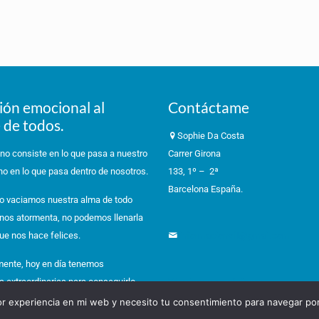
ión emocional al
Contáctame
 de todos.
Sophie Da Costa
 no consiste en lo que pasa a nuestro
Carrer Girona
no en lo que pasa dentro de nosotros.
133, 1º – 2ª
Barcelona España.
o vaciamos nuestra alma de todo
 nos atormenta, no podemos llenarla
ue nos hace felices.
informacioneft@gmail.com
ente, hoy en día tenemos
s extraordinarias para conseguirlo….
Términos y condiciones
jor experiencia en mi web y necesito tu consentimiento para navegar por
 es una actitud.
Política de privacidad