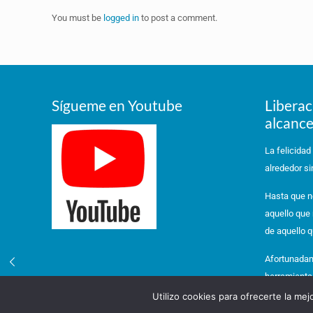
You must be
logged in
to post a comment.
Sígueme en Youtube
Liberac
alcance
La felicidad
alrededor si
Hasta que n
aquello que
de aquello q
Afortunadam
herramienta
Utilizo cookies para ofrecerte la me
La Felicidad