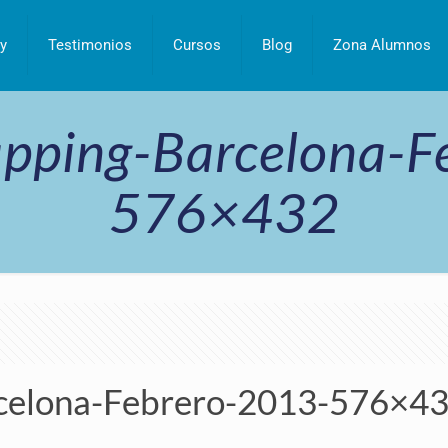
y
Testimonios
Cursos
Blog
Zona Alumnos
apping-Barcelona-F
576×432
rcelona-Febrero-2013-576×4