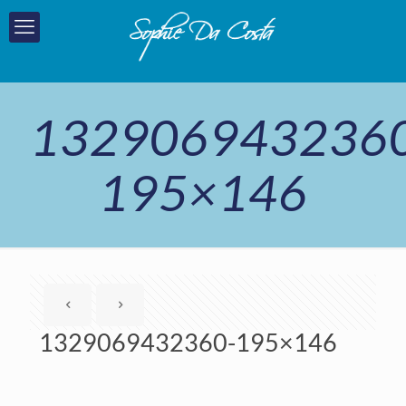
132906943236
195×146
1329069432360-195×146