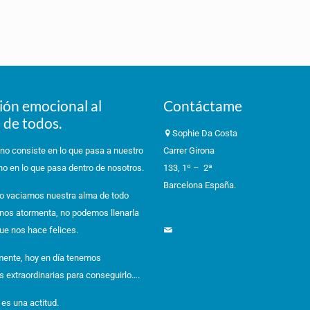
ión emocional al
Contáctame
 de todos.
Sophie Da Costa
 no consiste en lo que pasa a nuestro
Carrer Girona
no en lo que pasa dentro de nosotros.
133, 1º – 2ª
Barcelona España.
o vaciamos nuestra alma de todo
 nos atormenta, no podemos llenarla
ue nos hace felices.
informacioneft@gmail.com
ente, hoy en día tenemos
s extraordinarias para conseguirlo….
Términos y condiciones
 es una actitud.
Política de privacidad