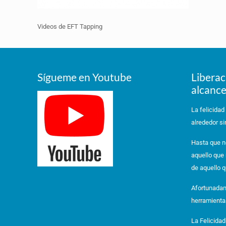
Videos de EFT Tapping
Sígueme en Youtube
Liberac
alcance
La felicidad
alrededor si
Hasta que n
aquello que
de aquello q
Afortunadam
herramienta
La Felicidad